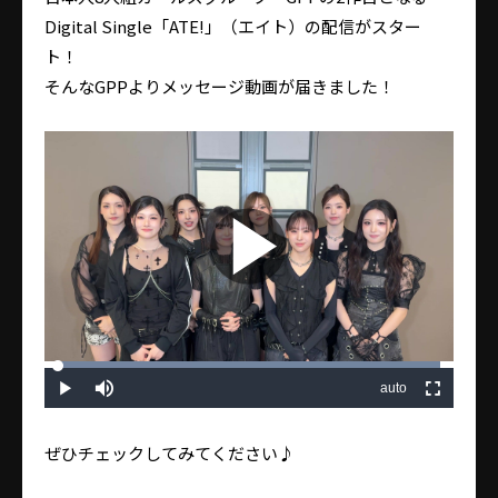
Digital Single「ATE!」（エイト）の配信がスター
ト！
そんなGPPよりメッセージ動画が届きました！
Play
Video
Loaded
:
35.24%
auto
Play
Mute
Fullscreen
Quality
ぜひチェックしてみてください♪