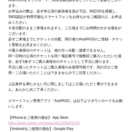
AnyPASSをダウンロード、利用登録(無料)をしていただく必要がござい
ます。
お申込みの際は、必ず本公演の参加者全員が下記、対応OSを搭載し、
SMS認証が利用可能なスマートフォンをお持ちかをご確認の上、お申込
みください。
※未分配のままご来場されますと、ご入場までにお時間がかかる場合が
ございます。
必ずご来場までにチケットの分配、同行者のAnyPASSのご登録・チケッ
ト受取をお済ませください。
※購入者様分のチケットは、他の方へ分配・譲渡できません。
同一日時の公演のチケットを同一電話番号で複数回ご購入いただいた場
合、必ず1枚ずつご購入者様分のチケットとして手元に残ります。
手元に残ったチケットはご購入者様のみ使用可能です。別の方がご使
用・ご入場いただくことはできませんのでご注意ください。
上記条件を満たさない方に関しましてはご入場いただく事ができませ
ん。あらかじめご了承ください。
スマートフォン専用アプリ「AnyPASS」は以下よりダウンロードをお願
いします。
【iPhoneをご使用の場合】 App Store
https://apps.apple.com/jp/app/id1509651539
【Androidをご使用の場合】 Google Play