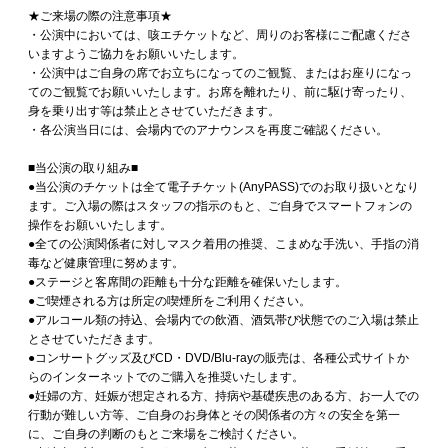
★ご来場の際の注意事項★
・公演中においては、咳エチケットなど、周りのお客様にご配慮くださ
いますようご協力をお願いいたします。
・公演中はご自身の席でお立ちになってのご観覧、またはお座りになっ
てのご観覧でお願いいたします。お席を離れたり、前に駆け寄ったり、
身を乗り出す等は禁止とさせていただきます。
・各公演当日には、会場内でのアナウンスを再度ご確認ください。
■当公演の取り組み■
●当公演のチケットは全て電子チケット(AnyPASS)でのお取り扱いとなり
ます。ご入場の際はスタッフの指示のもと、ご自身でスマートフォンの
操作をお願いいたします。
●全ての公演関係者に対しマスク着用の推奨、こまめな手洗い、手指の消
毒など健康管理に努めます。
●ステージと客席間の距離も十分な距離を確保いたします。
●ご喫煙される方は所定の喫煙所をご利用ください。
●アルコール類の持込、会場内での飲酒、酒気帯び状態でのご入場は禁止
とさせていただきます。
●コンサートグッズ及びCD・DVD/Blu-rayの販売は、各種公式サイトか
らのインターネットでのご購入を推奨いたします。
●妊婦の方、妊娠が想定される方、持病や基礎疾患のある方、お一人での
行動が難しい方等、ご自身のお身体とその関係者の方々の安全を第一
に、ご自身の判断のもとご来場をご検討ください。