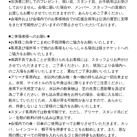
●出演者に対してのプレゼント、祝い花、スタンド花、お手紙等はお受け
しておりません。会場に届いた場合や、メンバー、スタッフへの直接の
お渡しもお断りさせていただきますので、あらかじめご了承ください。
●会場外および会場内でのお客様独自での応援企画等は公演の運営に支障
をきたす可能性がございますので禁止させていただいております。
■ご来場者様へのお願い■
●お客様ご自身でこまめに手指消毒のご協力をお願いいたします。
●客席及び場外等々で他のお客様もいらっしゃる場合は咳エチケットへの
ご協力をお願いいたします。
●体調不良であることが見受けられるお客様には、スタッフよりお声がけ
させていただきますこと、ご了承ください。また、状況により会場内へ
のご入場をお断りいたしますこと、重ねてご了承お願いいたします
●アリーナ客席内は、水以外の飲み物・食べ物の持ち込みは一切出来ませ
ん。水筒、マイボトルの方も中身は水に限りますのでご注意ください。
座席下が天然芝であり、水以外の飲食物は、芝の生育に悪影響を及ぼす
為ご了承ください。持ち込み禁止物をお持ちの場合、会場に入る前に、
処分していただくため、入場が滞る可能性がありますので、あらかじ
め、持参しないように皆様のご協力をお願いいたします。
●スタンド客席内では飲食可能です。ただし、アリーナ、スタンド共にビ
ン・缶類の飲料の持ち込みは禁止です。
●会場内での傘・日傘のご使用はすべてお断りさせていただきます。カッ
パ、レインコート、帽子等を持参することをお勧めします。また、急な
雨の際にすべての荷物を入れられるゴミ袋の持参もお勧めします。