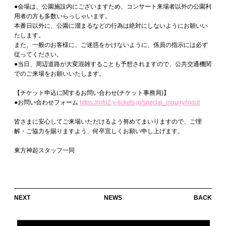
●会場は、公園施設内にございますため、コンサート来場者以外の公園利
用者の方も多数いらっしゃいます。
本番日以外に、公園に溜まるなどの行為は絶対にしないようにお願いい
たします。
また、一般のお客様に、ご迷惑をかけないように、係員の指示には必ず
従ってください。
●当日、周辺道路が大変混雑することも予想されますので、公共交通機関
でのご来場をお願いいたします。
【チケット申込に関するお問い合わせ(チケット事務局)】
●お問い合わせフォーム
https://info2.y-tickets.jp/special_inquiry/input
皆さまに安心してご来場いただけるよう努めてまいりますので、ご理
解・ご協力を賜りますよう、何卒宜しくお願い申し上げます。
東方神起スタッフ一同
NEXT
NEWS
BACK