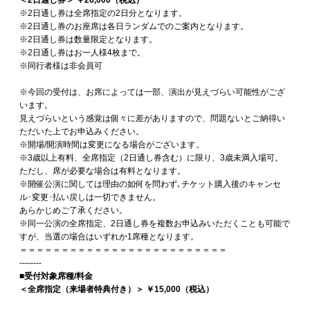
＜2日通し券＞ ￥26,000（税込）
※2日通し券は全席指定の2日分となります。
※2日通し券のお座席は各日ランダムでのご案内となります。
※2日通し券は数量限定となります。
※2日通し券はお一人様4枚まで。
※同行者様は非会員可
※今回の受付は、お席によっては一部、演出が見えづらい可能性がござ
います。
見えづらいという感覚は個々に差がありますので、問題ないとご納得い
ただいた上でお申込みください。
※開場/開演時間は変更になる場合がございます。
※3歳以上有料、全席指定（2日通し券含む）に限り、3歳未満入場可。
ただし、席が必要な場合は有料となります。
※開催公演に関しては理由の如何を問わず､チケット購入後のキャンセ
ル･変更･払い戻しは一切できません。
あらかじめご了承ください。
※同一公演の全席指定、2日通し券を複数お申込みいただくことも可能で
すが、当選の場合はいずれか1席種となります。
＝＝＝＝＝＝＝＝＝＝＝＝＝＝＝＝＝＝＝＝＝＝＝＝＝
--------
■受付対象席種/料金
＜全席指定（来場者特典付き）＞ ￥15,000（税込）