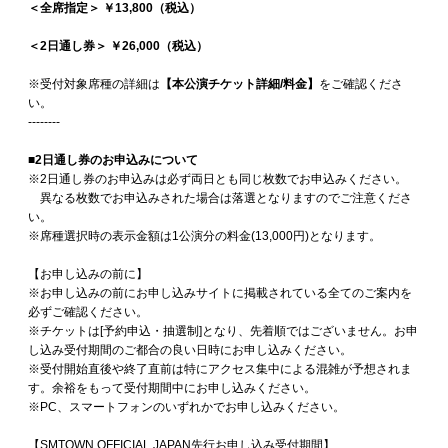
＜全席指定＞ ￥13,800（税込）
＜2日通し券＞ ￥26,000（税込）
※受付対象席種の詳細は
【本公演チケット詳細/料金】
をご確認くださ
い。
--------
■2日通し券のお申込みについて
※2日通し券のお申込みは必ず両日とも同じ枚数でお申込みください。
異なる枚数でお申込みされた場合は落選となりますのでご注意くださ
い。
※席種選択時の表示金額は1公演分の料金(13,000円)となります。
【お申し込みの前に】
※お申し込みの前にお申し込みサイトに掲載されている全てのご案内を
必ずご確認ください。
※チケットは[予約申込・抽選制]となり、先着順ではございません。お申
し込み受付期間のご都合の良い日時にお申し込みください。
※受付開始直後や終了直前は特にアクセス集中による混雑が予想されま
す。余裕をもって受付期間中にお申し込みください。
※PC、スマートフォンのいずれかでお申し込みください。
【SMTOWN OFFICIAL JAPAN先行お申し込み受付期間】