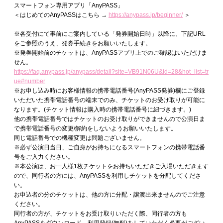
スマートフォン専用アプリ「AnyPASS」
＜はじめてのAnyPASSはこちら →
https://anypass.jp/beginner/
＞
※各受付にて事前にご案内している「発券開始日時」以降に、下記URL
をご参照のうえ、発券手続きをお願いいたします。
※発券開始前のチケットは、AnyPASSアプリ上でのご確認はいただけま
せん。
https://faq.anypass.jp/anypass/detail?site=VB91N06U&id=28&hot_list=tr
ue#number
※お申し込み時にお客様情報の携帯電話番号(AnyPASS発券)欄にご登録
いただいた携帯電話番号の端末でのみ、チケットのお受け取りが可能に
なります。(チケット情報は購入時の携帯電話番号に紐づきます。)
他の携帯電話番号ではチケットのお受け取りができませんので公演日ま
で携帯電話番号の変更/解約をしないようお願いいたします。
同じ電話番号での機種変更は問題ございません。
※必ず公演日当日、ご自身がお持ちになるスマートフォンの携帯電話番
号をご入力ください。
※本公演は、お一人様1枚チケットをお持ちいただきご入場いただきます
ので、同行者の方には、AnyPASSを利用しチケットを分配してくださ
い。
お申込者の分のチケットは、他の方に分配・譲渡出来ませんのでご注意
ください。
同行者の方が、チケットをお受け取りいただく際、同行者の方も