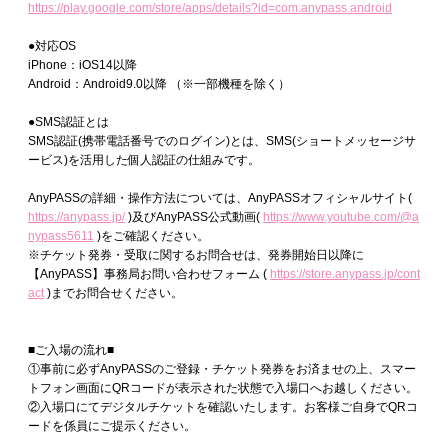
https://play.google.com/store/apps/details?id=com.anypass.android
●対応OS
iPhone：iOS14以降
Android：Android9.0以降 （※一部機種を除く）
●SMS認証とは
SMS認証(携帯電話番号でのログイン)とは、SMS(ショートメッセージサ
ービス)を活用した個人認証の仕組みです。
AnyPASSの詳細・操作方法については、AnyPASSオフィシャルサイト(
https://anypass.jp/
)及びAnyPASS公式動画(
https://www.youtube.com/@a
nypass5611
)をご確認ください。
※チケット発券・受取に関するお問合せは、発券開始日以降に
【AnyPASS】事務局お問い合わせフォーム (
https://store.anypass.jp/cont
act
)までお問合せください。
■ご入場の流れ■
①事前に必ずAnyPASSのご登録・チケット発券をお済ませの上、スマー
トフォン画面にQRコードが表示された状態で入場口へお越しください。
②入場口にてデジタルチケットを確認いたします。お客様ご自身でQRコ
ードを係員にご提示ください。