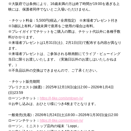
※大阪府では条例により、16歳未満の方は終了時間が19:00を過ぎる上
映には、保護者同伴でないとご入場いただけません。
・チケット料金：5,500円(税込／全席指定) ※来場者プレゼント付き
※3歳以上有料／3歳未満で座席をご使用の場合は有料。
※プレイガイドでチケットをご購入の際は、チケット代以外に各種手数
料がかかります。
※来場者プレゼントは1月31日(土)、2月1日(日)で配布する内容が異なり
ます。
※来場者プレゼントは、ご参加される映画館にてライブ・ビューイング
当日に限りお渡しいたします。（実施日以外のお渡しはいたしかねま
す。）
※不良品以外の交換はできませんので、ご了承ください。
・チケット販売期間
プレリクエスト(抽選)：2025年12月19日(金)12:00～2026年1月4日
(日)23:59
ローソンチケット：
https://l-tike.com/smtown-lv/
※お申し込みは、おひとり様につき4枚までとなります。
一般発売(先着)：2026年1月24日(土)18:00～2026年1月30日(金)12:00
ローソンチケット：
https://l-tike.com/smtown-lv/
ローソン、ミニストップ店内の端末「Loppi」