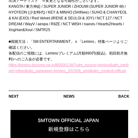
出演アーティスト ※変更となる可能性がございます。
KANGTA / 東方神起 / SUPER JUNIOR / ZHOUMI (SUPER JUNIOR-M) /
HYOYEON (少女時代) / KEY & MINHO (SHINee) / SUHO & CHANYEOL
& KAI (EXO) / Red Velvet (IRENE & SEULGI & JOY) / NCT 127 / NCT
DREAM / WayV / aespa / RIIZE / NCT WISH / naevis / Hearts2Hearts /
XngHan&Xoul / SMTR25
■視聴方法：「SM ENTERTAINMENT」 x 「Lemino」特集ページよりご
確認ください。
各配信のご視聴には、Leminoプレミアム(月額990円(税込)、初回初月無
料)へのご入会が必要です。
https://lemino.docomo.ne.jp/ft/0000136/?utm_source=lemino&utm_medi
um=other&utm_campaign=lemino_202508_sm4&utm_content=official
NEXT
NEWS
BACK