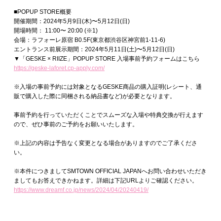
■POPUP STORE概要
開催期間：2024年5月9日(木)〜5月12日(日)
開場時間： 11:00〜 20:00 (※1)
会場：ラフォーレ原宿 B0.5F(東京都渋谷区神宮前1-11-6)
エントランス前展示期間：2024年5月11日(土)〜5月12日(日)
▼「GESKE × RIIZE」POPUP STORE 入場事前予約フォームはこちら
https://geske-laforet.cp-apply.com/
※入場の事前予約には対象となるGESKE商品の購入証明(レシート、通
販で購入した際に同梱される納品書など)が必要となります。
事前予約を行っていただくことでスムーズな入場や特典交換が行えます
ので、ぜひ事前のご予約をお願いいたします。
※上記の内容は予告なく変更となる場合がありますのでご了承くださ
い。
※本件につきましてSMTOWN OFFICIAL JAPANへお問い合わせいただき
ましてもお答えできかねます。詳細は下記URLよりご確認ください。
https://www.dreamf.co.jp/news/2024/04/20240419/