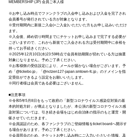
MEMBERSHIP (JP) 会員ご本人様
※お申し込み時点でファンクラブの入会申し込みおよび入金を完了され
会員番号が発行されている方が対象となります。
※受付期間内に新規ご入会(=ご入金)いただいた方もお申し込みいただけ
ます。
※入会後、締め切り時間までにチケットお申し込みまで完了する必要が
ございますので、これから新規でご入会される方は受付期間中に余裕を
持ってお手続きください。
※2025年12月10日(水)23:59時点で会員有効期限が切れている方は抽選
対象になりません。予めご了承ください。
※お客様側の受信設定により、メールが届かない場合がございます。予
め「@tickebo.jp」「@nctzen127-japan.smtown-fc.jp」のドメインを指
定受信ができるよう設定をお願いいたします。
※同行者様は会員である必要はございません。
■注意事項
※令和5年5月8日をもって政府の「新型コロナウイルス感染症対策の基
本的対処方針」が廃止となりましたが、本公演の新型コロナウイルス感
染対策については、引き続き会場をはじめ自治体の指示のもと運営・開
催させていただきます。
※会員認証のため、各ファンクラブのご登録情報をticket boardへ開示す
る場合があります。予めご了承ください。
※会員照合のため、チケットお申し込み時にご入力いただいた情報、及