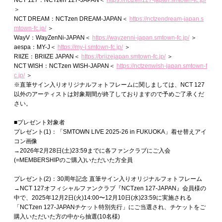
NCT 127：NCTzen 127-JAPAN＜
https://nctzen127-japan.smtown-fc.jp/
＞
NCT DREAM：NCTzen DREAM-JAPAN＜
https://nctzendream-japan.s
mtown-fc.jp/
＞
WayV：WayZenNi-JAPAN＜
https://wayzenni-japan.smtown-fc.jp/
＞
aespa：MY-J＜
https://my-j.smtown-fc.jp/
＞
RIIZE：BRIIZE JAPAN＜
https://briizejapan.smtown-fc.jp/
＞
NCT WISH：NCTzen WISH-JAPAN＜
https://nctzenwish-japan.smtown-f
c.jp/
＞
※直筆サイン入りオリジナルフォトフレームに関しましては、NCT 127
以外のアーティストは対象期間が終了しておりますので予めご了承くだ
さい。
■プレゼント対象者
プレゼント(1)：「SMTOWN LIVE 2025-26 in FUKUOKA」着せ替えアイ
コン画像
→2026年2月28日(土)23:59までに各ファンクラブにご入会
(=MEMBERSHIPのご購入)いただいた方全員
プレゼント(2)：30周年記念 直筆サイン入りオリジナルフォトフレーム
→NCT 127オフィシャルファンクラブ『NCTzen 127-JAPAN』会員様の
中で、2025年12月2日(火)14:00〜12月10日(水)23:59に実施される
「NCTzen 127-JAPANチケット特別先行」にご当選され、チケットをご
購入いただいた方の中から抽選(10名様)