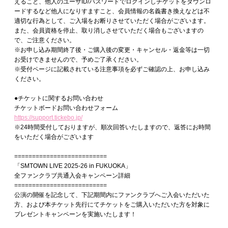
えること、他人のユーザID/パスワードでログインしチケットをダウンロ
ードするなど他人になりすますこと、会員情報の名義書き換えなどは不
適切な行為として、ご入場をお断りさせていただく場合がございます。
また、会員資格を停止、取り消しさせていただく場合もございますの
で、ご注意ください。
※お申し込み期間終了後・ご購入後の変更・キャンセル・返金等は一切
お受けできませんので、予めご了承ください。
※受付ページに記載されている注意事項を必ずご確認の上、お申し込み
ください。
●チケットに関するお問い合わせ
チケットボードお問い合わせフォーム
https://support.tickebo.jp/
※24時間受付しておりますが、順次回答いたしますので、返答にお時間
をいただく場合がございます
==========================
「SMTOWN LIVE 2025-26 in FUKUOKA」
全ファンクラブ共通入会キャンペーン詳細
==========================
公演の開催を記念して、下記期間内にファンクラブへご入会いただいた
方、および本チケット先行にてチケットをご購入いただいた方を対象に
プレゼントキャンペーンを実施いたします！