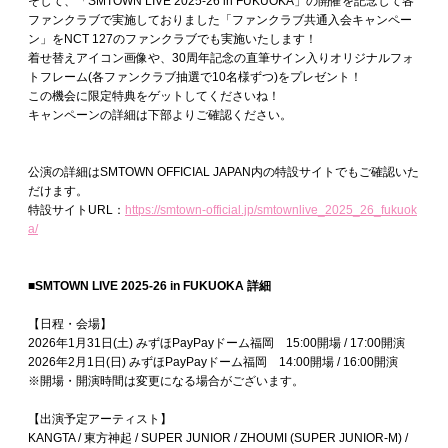
そして、「SMTOWN LIVE 2025-26 in FUKUOKA」の開催を記念して各
ファンクラブで実施しておりました「ファンクラブ共通入会キャンペー
ン」をNCT 127のファンクラブでも実施いたします！
着せ替えアイコン画像や、30周年記念の直筆サイン入りオリジナルフォ
トフレーム(各ファンクラブ抽選で10名様ずつ)をプレゼント！
この機会に限定特典をゲットしてくださいね！
キャンペーンの詳細は下部よりご確認ください。
公演の詳細はSMTOWN OFFICIAL JAPAN内の特設サイトでもご確認いた
だけます。
特設サイトURL：
https://smtown-official.jp/smtownlive_2025_26_fukuok
a/
■SMTOWN LIVE 2025-26 in FUKUOKA 詳細
【日程・会場】
2026年1月31日(土) みずほPayPayドーム福岡 15:00開場 / 17:00開演
2026年2月1日(日) みずほPayPayドーム福岡 14:00開場 / 16:00開演
※開場・開演時間は変更になる場合がございます。
【出演予定アーティスト】
KANGTA / 東方神起 / SUPER JUNIOR / ZHOUMI (SUPER JUNIOR-M) /