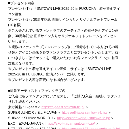
■プレゼント内容
プレゼント(1)：「SMTOWN LIVE 2025-26 in FUKUOKA」着せ替えアイ
コン画像
プレゼント(2)：30周年記念 直筆サイン入りオリジナルフォトフレーム
(10名様)
※ご入会されているファンクラブのアーティストの着せ替えアイコン画
像、30周年記念 直筆サイン入りオリジナルフォトフレームをプレゼント
いたします。
※複数のファンクラブ(メンバーシップ)にご登録されている方は(1)の着
せ替えアイコン画像を各ファンクラブごとにプレゼントいたします。(2)
につきましてはチケットをご購入いただいた各ファンクラブごとに抽選
対象となります。
※プレゼントの着せ替えアイコン画像、サインは「SMTOWN LIVE
2025-26 in FUKUOKA」出演メンバーに限ります。
※プレゼント内容は変更になる場合がございます。
■対象アーティスト：ファンクラブ名
ご入会は各ファンクラブにアクセスし、「ご購入(入会・継続)」ボタンよ
りお手続きください。
東方神起：Bigeast＜
https://bigeast.smtown-fc.jp/
＞
SUPER JUNIOR：E.L.F-JAPAN＜
https://elf-japan.smtown-fc.jp/
＞
SHINee：SHINee WORLD J＜
https://shineeworld-j.smtown-fc.jp/
＞
EXO：EXO-L-JAPAN＜
https://exo-l-japan.smtown-fc.jp/
＞