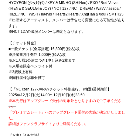
HYOYEON (少女時代) / KEY & MINHO (SHINee) / EXO / Red Velvet
(IRENE & SEULGI & JOY) / NCT 127 / NCT DREAM / WayV / aespa /
RIIZE / NCT WISH / naevis / Hearts2Hearts / XngHan＆Xoul / SMTR25
※出演するアーティスト、メンバーは予告なく変更になる可能性があり
ます。
※NCT 127の出演メンバーは未定となります。
【チケット料金】
■一般チケット(全席指定) 16,800円(税込)/枚
※決済事務手数料 1,000円(税込)/枚
※お1人様1公演につき1申し込み2枚まで
※来場者限定ペンライト付
※3歳以上有料
※同行者様は非会員可
【「NCTzen 127-JAPANチケット特別先行」 (抽選)受付期間】
2025年12月2日(火)14:00〜12月10日(水)23:59
※本先行はアップグレード受付の対象外となりますのでご了承くださ
い。
「プレミアムシート」へのアップグレード受付の実施が決定いたしまし
た。
詳細はファンクラブサイトよりご確認ください。
【お申し込み方法】