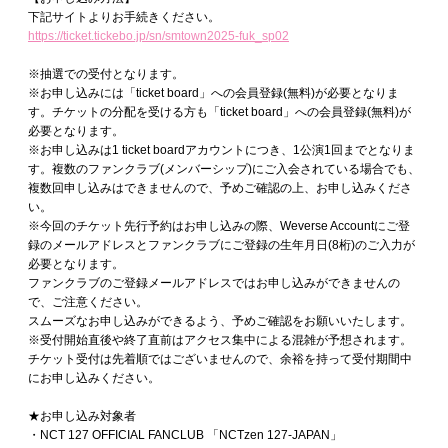
下記サイトよりお手続きください。
https://ticket.tickebo.jp/sn/smtown2025-fuk_sp02
※抽選での受付となります。
※お申し込みには「ticket board」への会員登録(無料)が必要となりま
す。チケットの分配を受ける方も「ticket board」への会員登録(無料)が
必要となります。
※お申し込みは1 ticket boardアカウントにつき、1公演1回までとなりま
す。複数のファンクラブ(メンバーシップ)にご入会されている場合でも、
複数回申し込みはできませんので、予めご確認の上、お申し込みくださ
い。
※今回のチケット先行予約はお申し込みの際、Weverse Accountにご登
録のメールアドレスとファンクラブにご登録の生年月日(8桁)のご入力が
必要となります。
ファンクラブのご登録メールアドレスではお申し込みができませんの
で、ご注意ください。
スムーズなお申し込みができるよう、予めご確認をお願いいたします。
※受付開始直後や終了直前はアクセス集中による混雑が予想されます。
チケット受付は先着順ではございませんので、余裕を持って受付期間中
にお申し込みください。
★お申し込み対象者
・NCT 127 OFFICIAL FANCLUB 「NCTzen 127-JAPAN」