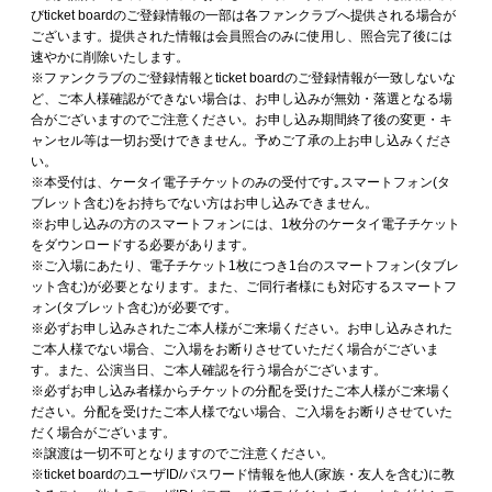
びticket boardのご登録情報の一部は各ファンクラブへ提供される場合が
ございます。提供された情報は会員照合のみに使用し、照合完了後には
速やかに削除いたします。
※ファンクラブのご登録情報とticket boardのご登録情報が一致しないな
ど、ご本人様確認ができない場合は、お申し込みが無効・落選となる場
合がございますのでご注意ください。お申し込み期間終了後の変更・キ
ャンセル等は一切お受けできません。予めご了承の上お申し込みくださ
い。
※本受付は、ケータイ電子チケットのみの受付です｡スマートフォン(タ
ブレット含む)をお持ちでない方はお申し込みできません。
※お申し込みの方のスマートフォンには、1枚分のケータイ電子チケット
をダウンロードする必要があります。
※ご入場にあたり、電子チケット1枚につき1台のスマートフォン(タブレ
ット含む)が必要となります。また、ご同行者様にも対応するスマートフ
ォン(タブレット含む)が必要です。
※必ずお申し込みされたご本人様がご来場ください。お申し込みされた
ご本人様でない場合、ご入場をお断りさせていただく場合がございま
す。また、公演当日、ご本人確認を行う場合がございます。
※必ずお申し込み者様からチケットの分配を受けたご本人様がご来場く
ださい。分配を受けたご本人様でない場合、ご入場をお断りさせていた
だく場合がございます。
※譲渡は一切不可となりますのでご注意ください。
※ticket boardのユーザID/パスワード情報を他人(家族・友人を含む)に教