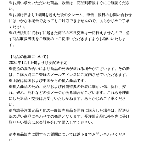
※お買い求めいただいた商品、数量は、商品到着後すぐにご確認くださ
い。
※お届け日より1週間を超えた後のクレーム、申告、後日のお問い合わせ
にはいかなる場合であってもご対応できませんので、あらかじめご了承
ください。
※取扱説明に従わずに起きた商品の不良交換は一切行えませんので、必
ず商品取扱説明をご確認の上ご使用いただきますようお願いいたしま
す。
【商品の配送について】
2025年12月上旬より順次配送予定
※物流の混み合いにより商品の発送が遅れる場合がございます。その際
は、ご購入時にご登録のメールアドレスにご案内させていただきます。
※上記は韓国および中国からの輸入商品です。
※輸入商品のため、商品および付属特典の外装に細かい傷、折れ、擦
れ、破れ、汚れなどのダメージがある場合がございます。これらを理由
にした返品・交換はお受けいたしかねます。あらかじめご了承くださ
い。
※当該受注限定品と他の一般販売商品を同時に購入した場合は、配送状
況の遅い商品に合わせての発送となります。受注限定品以外を先に受け
取りたい場合はお会計を分けて購入してください。
※本商品販売に関するご質問については以下までお問い合わせくださ
い。