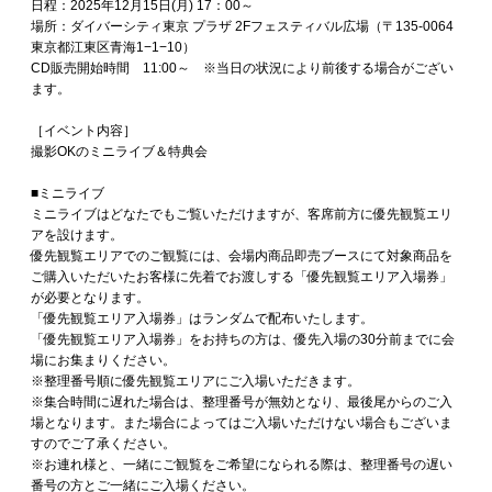
日程：2025年12月15日(月) 17：00～
場所：ダイバーシティ東京 プラザ 2Fフェスティバル広場（〒135-0064
東京都江東区青海1−1−10）
CD販売開始時間 11:00～ ※当日の状況により前後する場合がござい
ます。
［イベント内容］
撮影OKのミニライブ＆特典会
■ミニライブ
ミニライブはどなたでもご覧いただけますが、客席前方に優先観覧エリ
アを設けます。
優先観覧エリアでのご観覧には、会場内商品即売ブースにて対象商品を
ご購入いただいたお客様に先着でお渡しする「優先観覧エリア入場券」
が必要となります。
「優先観覧エリア入場券」はランダムで配布いたします。
「優先観覧エリア入場券」をお持ちの方は、優先入場の30分前までに会
場にお集まりください。
※整理番号順に優先観覧エリアにご入場いただきます。
※集合時間に遅れた場合は、整理番号が無効となり、最後尾からのご入
場となります。また場合によってはご入場いただけない場合もございま
すのでご了承ください。
※お連れ様と、一緒にご観覧をご希望になられる際は、整理番号の遅い
番号の方とご一緒にご入場ください。