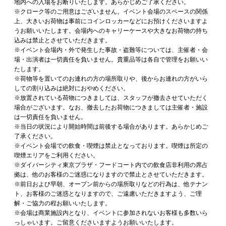
地内への入場をお断りいたします。あらかじめご了承ください。
※クローク等のご用意はございません。イベント会場のスペースの関係
上、大きいお荷物は事前にコインロッカーなどにお預けくださいますよ
うお願いいたします。会場内へのキャリーケースや大きなお荷物の持ち
込みは禁止とさせていただきます。
※イベント会場内・外で発生した事故・盗難等については、主催者・会
場・出演者は一切責任を負いません。貴重品等は各自で管理をお願いい
たします。
※荷物等を置いてのお連れの方の場所取りや、後からお連れの方がいら
しての割り込みは絶対におやめください。
※放置されている荷物につきましては、スタッフが撤去させていただく
場合がございます。なお、撤去したお荷物につきましては主催者・施設
は一切責任を負いません。
※当日の状況により開始時間は前後する場合があります。あらかじめご
了承ください。
※イベント会場での飲食・喫煙は禁止となっております。喫煙は所定の
喫煙エリアをご利用ください。
※ダイバーシティ東京プラザ・フードコート内での飲食店非利用の席占
拠は、他のお客様のご迷惑になりますので禁止とさせていただきます。
※前日および早朝、オープン前からの場所取りなどの行為は、他テナン
ト、お客様のご迷惑となりますので、ご遠慮いただきますよう、ご理
解・ご協力の程お願いいたします。
※会場は商業施設内となり、イベントに参加されないお客様も多数いら
っしゃいます。ご留意くださいますようお願いいたします。