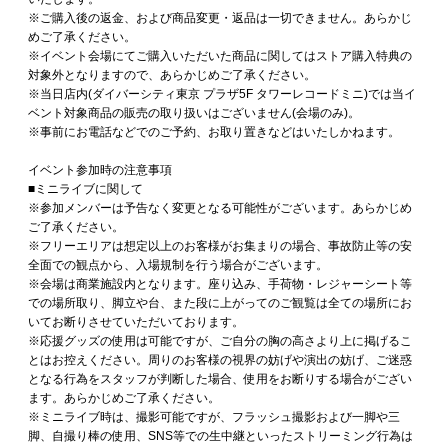
※ご購入後の返金、および商品変更・返品は一切できません。あらかじ
めご了承ください。
※イベント会場にてご購入いただいた商品に関してはストア購入特典の
対象外となりますので、あらかじめご了承ください。
※当日店内(ダイバーシティ東京 プラザ5F タワーレコードミニ)では当イ
ベント対象商品の販売の取り扱いはございません(会場のみ)。
※事前にお電話などでのご予約、お取り置きなどはいたしかねます。
イベント参加時の注意事項
■ミニライブに関して
※参加メンバーは予告なく変更となる可能性がございます。あらかじめ
ご了承ください。
※フリーエリアは想定以上のお客様がお集まりの場合、事故防止等の安
全面での観点から、入場規制を行う場合がございます。
※会場は商業施設内となります。座り込み、手荷物・レジャーシート等
での場所取り、脚立や台、また段に上がってのご観覧は全ての場所にお
いてお断りさせていただいております。
※応援グッズの使用は可能ですが、ご自分の胸の高さより上に掲げるこ
とはお控えください。周りのお客様の視界の妨げや演出の妨げ、ご迷惑
となる行為をスタッフが判断した場合、使用をお断りする場合がござい
ます。あらかじめご了承ください。
※ミニライブ時は、撮影可能ですが、フラッシュ撮影および一脚や三
脚、自撮り棒の使用、SNS等での生中継といったストリーミング行為は