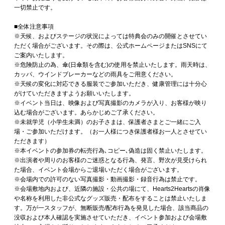
一切禁止です。
■全体注意事項
※天候、およびステージの状況によっては特典会のみの開催とさせてい
ただく場合がございます。その際は、公式ホームページまたはSNSにて
ご案内いたします。
※危険防止の為、傘(日傘類を含む)の使用を禁止いたします。雨天時は、
カッパ、ウインドブレーカーなどの雨具をご用意ください。
※天候の変化に対応できる服装でご参加いただき、健康管理には十分心
がけていただきますようお願いいたします。
※イベント当日は、映像および写真撮影のカメラが入り、お客様が映り
込む場合がございます。あらかじめご了承ください。
※未就学児（小学生未満）のお子さまは、保護者さまとご一緒にご入
場・ご参加いただけます。（お一人様につき保護者様お一人とさせてい
ただきます）
※本イベントの参加券の転売行為､コピー､偽造は固く禁止いたします。
※出演者や周りのお客様のご迷惑となる行為、発言、野次が見受けられ
た場合、イベント会場からご退場いただく場合がございます。
※会場内での許可のない写真撮影・動画撮影・録音行為は禁止です。
※会場敷地内および、近隣の施設・公共の場にて、Hearts2Heartsの肖像
や名称を利用した非公式なグッズ販売・配布をすることは禁止いたしま
す。万が一スタッフが、無断販売/配布行為を発見した場合、該当商品の
没収および本人確認を実施させていただき、イベント参加および会場敷