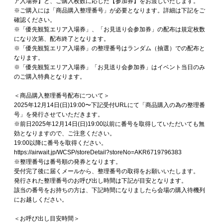
ア入場券】と、ご購入枚数に応じた【参加券】をお渡しいたします。
※ご購入には「商品購入整理番号」が必要となります。詳細は下記をご
確認ください。
※「優先観覧エリア入場券」、「お見送り会参加券」の配布は規定枚数
になり次第、配布終了となります。
※「優先観覧エリア入場券」の整理番号はランダム（抽選）での配布と
なります。
※「優先観覧エリア入場券」「お見送り会参加券」はイベント当日のみ
のご購入特典となります。
＜商品購入整理番号配布について＞
2025年12月14日(日)19:00〜下記受付URLにて「商品購入の為の整理番
号」を発行させていただきます。
※前日2025年12月14日(日)19:00以前に番号を取得していただいても無
効となりますので、ご注意ください。
19:00以降に番号を取得ください。
https://airwait.jp/WCSP/storeDetail?storeNo=AKR6719796383
※整理番号は番号順の発券となります。
受付完了後に届くメールから、整理番号の取得をお願いいたします。
発行された整理番号のお呼び出し時間は下記が目安となります。
該当の番号をお持ちの方は、下記時間になりましたら会場の購入待機列
にお越しください。
＜お呼び出し目安時間＞