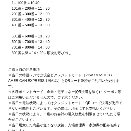
・1～100番＝10:40
・101番～200番＝11：30
・201番～300番＝12：00
・301番～400番＝12：30
・401番～500番＝13：00
・501番～600番＝13：20
・601番～700番＝13：40
・701番～800番＝14：00
・801番以降＝14：20～順次お呼び出し
ご購入時の注意事項
※当日の特設レジでは現金とクレジットカード（VISA / MASTER /
AMERICAN EXPRESS 1回のみ）とQRコード決済がご利用いただけま
す。
※各種ポイントカード、金券・電子マネー(QR決済を除く)・クーポン等
はご利用いただけませんので、ご了承ください。
※当日の電波状況によってはクレジットカード・QRコード決済が使用で
きない可能性もございます。その際は、現金にてお支払いください。
※当日の状況により、一度のお会計の購入枚数を制限させていただく場
合がございます。
※当日用意した商品が無くなり次第、入場整理券・参加券の配布も終了
いたします。