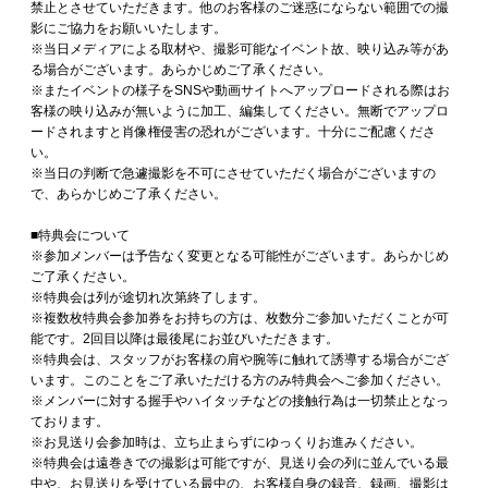
禁止とさせていただきます。他のお客様のご迷惑にならない範囲での撮
影にご協力をお願いいたします。
※当日メディアによる取材や、撮影可能なイベント故、映り込み等があ
る場合がございます。あらかじめご了承ください。
※またイベントの様子をSNSや動画サイトへアップロードされる際はお
客様の映り込みが無いように加工、編集してください。無断でアップロ
ードされますと肖像権侵害の恐れがございます。十分にご配慮くださ
い。
※当日の判断で急遽撮影を不可にさせていただく場合がございますの
で、あらかじめご了承ください。
■特典会について
※参加メンバーは予告なく変更となる可能性がございます。あらかじめ
ご了承ください。
※特典会は列が途切れ次第終了します。
※複数枚特典会参加券をお持ちの方は、枚数分ご参加いただくことが可
能です。2回目以降は最後尾にお並びいただきます。
※特典会は、スタッフがお客様の肩や腕等に触れて誘導する場合がござ
います。このことをご了承いただける方のみ特典会へご参加ください。
※メンバーに対する握手やハイタッチなどの接触行為は一切禁止となっ
ております。
※お見送り会参加時は、立ち止まらずにゆっくりお進みください。
※特典会は遠巻きでの撮影は可能ですが、見送り会の列に並んでいる最
中や、お見送りを受けている最中の、お客様自身の録音、録画、撮影は