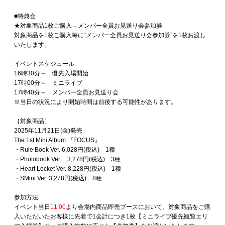
■特典会
★対象商品1枚ご購入→メンバー全員お見送り会参加券
対象商品を1枚ご購入毎に“メンバー全員お見送り会参加券”を1枚お渡し
いたします。
イベントスケジュール
16時30分～ 優先入場開始
17時00分～ ミニライブ
17時40分～ メンバー全員お見送り会
※当日の状況により開始時間は前後する可能性があります。
［対象商品］
2025年11月21日(金)発売
The 1st Mini Album 『FOCUS』
・Rule Book Ver. 6,028円(税込) 1種
・Photobook Ver. 3,278円(税込) 3種
・Heart Locket Ver. 8,228円(税込) 1種
・SMini Ver. 3,278円(税込) 8種
参加方法
イベント当日
11:00
より会場内商品即売ブースにおいて、対象商品をご購
入いただいたお客様に先着で1会計につき1枚【ミニライブ優先観覧エリ