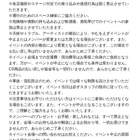
※各店舗前やステージ付近での座り込みや迷惑行為は固く禁止させてい
ただきます。
※通行のためのスペース確保にご協力ください。
※危険物や酒類の持ち込みおよび飲酒後、酒気帯びでのイベントへの参
加は禁止とさせていただきます。
※天候やトラブル、アーティストの都合により、やむをえずイベントが
中止またはメンバーが変更または欠席となる場合がございます。また、
イベントの内容が都合により変更となる場合がございます。この場合で
も払い戻し等は行いませんので、あらかじめご了承ください。
※イベント会場までの交通費・宿泊費等はお客様ご自身のご負担となり
ます。万が一、イベントが中止になった場合でも条件は変わりません。
CD商品の払い戻しや返金等も一切行いませんので、あらかじめご了承く
ださい。
※事故・混乱防止のため、イベントでは様々な制限を設けさせていただ
くことがございます。イベント当日は必ずスタッフの指示に従っていた
だきますようお願いいたします。
※注意事項をお守りいただけない方はイベントにご参加いただけなくな
る場合もございます。また、イベントが中止となることもございますの
で、ご理解とご協力をよろしくお願いいたします。
※メンバーへのプレゼント・お手紙・差し入れなどは、すべて禁止とな
ります。会場へのお持ち込みや郵送によるお預かり等、一切お受けでき
ませんので、あらかじめご了承ください。
※イベント会場への問い合わせはお控えください。イベント中止の原因