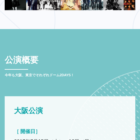
公演概要
今年も大阪、東京でそれぞれドーム2DAYS！
大阪公演
［ 開催日］